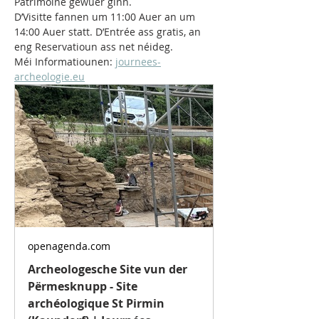
Patrimoine gewuer ginn. 
D’Visitte fannen um 11:00 Auer an um 
14:00 Auer statt. D’Entrée ass gratis, an 
eng Reservatioun ass net néideg. 
Méi Informatiounen: 
journees-
archeologie.eu
openagenda.com
Archeologesche Site vun der
Përmesknupp - Site
archéologique St Pirmin