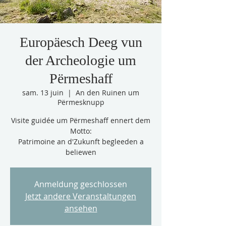
Europäesch Deeg vun
der Archeologie um
Përmeshaff
sam. 13 juin
  |  
An den Ruinen um
Përmesknupp
Visite guidée um Përmeshaff ennert dem
Motto:
Patrimoine an d'Zukunft begleeden a
beliewen
Anmeldung geschlossen
Jetzt andere Veranstaltungen
ansehen