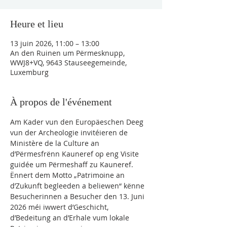
Heure et lieu
13 juin 2026, 11:00 – 13:00
An den Ruinen um Përmesknupp,
WWJ8+VQ, 9643 Stauseegemeinde,
Luxemburg
À propos de l'événement
Am Kader vun den Europäeschen Deeg 
vun der Archeologie invitéieren de 
Ministère de la Culture an 
d’Përmesfrënn Kauneref op eng Visite 
guidée um Përmeshaff zu Kauneref. 
Ënnert dem Motto „Patrimoine an 
d’Zukunft begleeden a beliewen“ kënne 
Besucherinnen a Besucher den 13. Juni 
2026 méi iwwert d’Geschicht, 
d’Bedeitung an d’Erhale vum lokale 